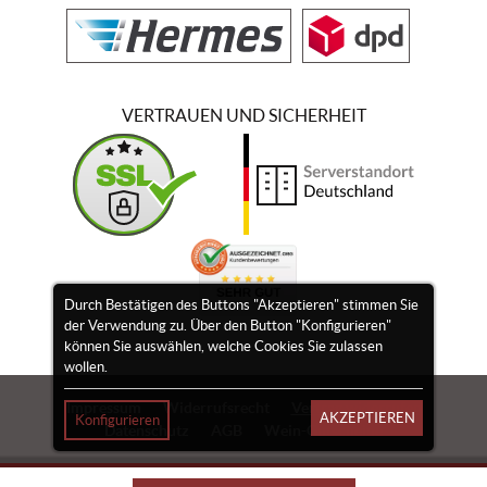
VERTRAUEN UND SICHERHEIT
Durch Bestätigen des Buttons "Akzeptieren" stimmen Sie
der Verwendung zu. Über den Button "Konfigurieren"
können Sie auswählen, welche Cookies Sie zulassen
wollen.
Impressum
Widerrufsrecht
Vertrag widerrufen
AKZEPTIEREN
Konfigurieren
Datenschutz
AGB
Wein-Gutscheine