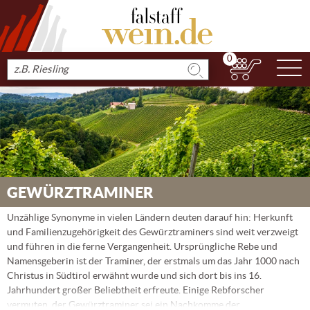
0
N
Produkt
suchen
GEWÜRZTRAMINER
Unzählige Synonyme in vielen Ländern deuten darauf hin: Herkunft
und Familienzugehörigkeit des Gewürztraminers sind weit verzweigt
und führen in die ferne Vergangenheit. Ursprüngliche Rebe und
Namensgeberin ist der Traminer, der erstmals um das Jahr 1000 nach
Christus in Südtirol erwähnt wurde und sich dort bis ins 16.
Jahrhundert großer Beliebtheit erfreute. Einige Rebforscher
vermuten, der Gewürztraminer sei ein Nachkomme der