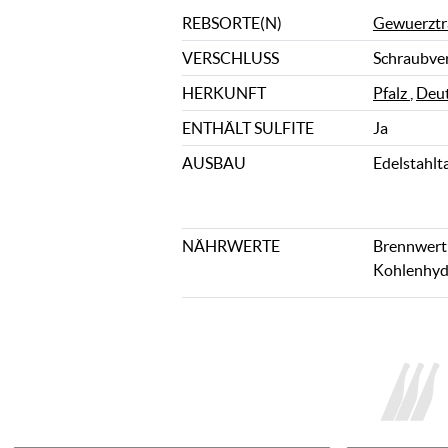
REBSORTE(N)
Gewuerztr
VERSCHLUSS
Schraubve
HERKUNFT
Pfalz
,
Deut
ENTHÄLT SULFITE
Ja
AUSBAU
Edelstahlt
NÄHRWERTE
Brennwert: 
Kohlenhydr