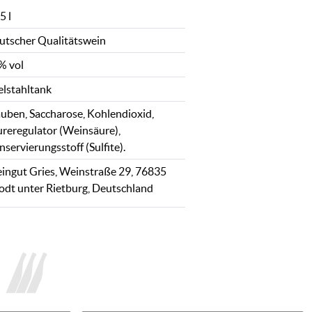
5 l
utscher Qualitätswein
% vol
elstahltank
auben, Saccharose, Kohlendioxid,
ureregulator (Weinsäure),
servierungsstoff (Sulfite).
ingut Gries, Weinstraße 29, 76835
odt unter Rietburg, Deutschland