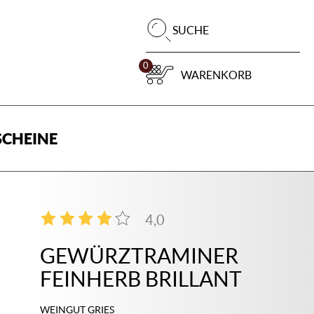
Pr
SUCHE
su
0
WARENKORB
CHEINE
4,0
1
GEWÜRZTRAMINER
FEINHERB BRILLANT
WEINGUT GRIES