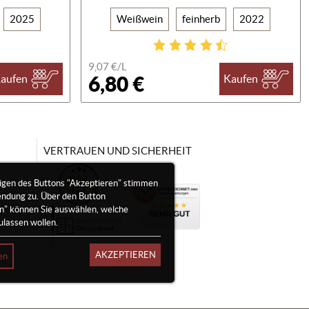
2025
Weißwein
feinherb
2022
9,07 €/
L
6,80 €
aufen
Kaufen
VERTRAUEN UND SICHERHEIT
igen des Buttons "Akzeptieren" stimmen
endung zu. Über den Button
en" können Sie auswählen, welche
ulassen wollen.
AKZEPTIEREN
en