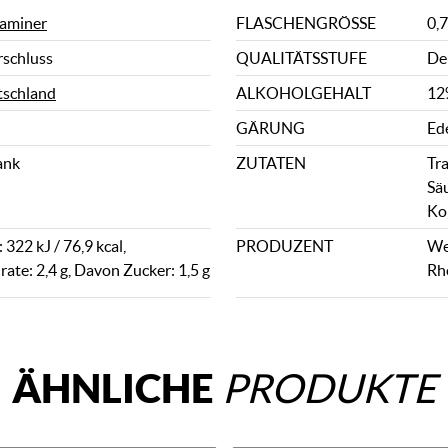
aminer
FLASCHENGRÖSSE
0,7
rschluss
QUALITÄTSSTUFE
De
schland
ALKOHOLGEHALT
12
GÄRUNG
Ed
ank
ZUTATEN
Tr
Sä
Kon
322 kJ / 76,9 kcal,
PRODUZENT
We
ate: 2,4 g, Davon Zucker: 1,5 g
Rh
ÄHNLICHE
PRODUKTE