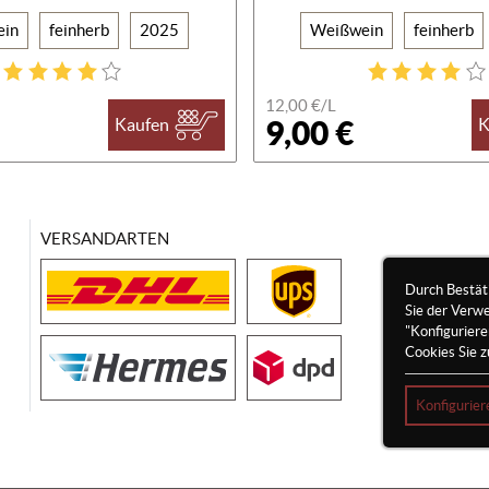
ein
feinherb
2025
Weißwein
feinherb
12,00 €/
L
9,00 €
Kaufen
K
VERSANDARTEN
Durch Bestät
Sie der Verw
"Konfigurier
Cookies Sie z
Konfigurier