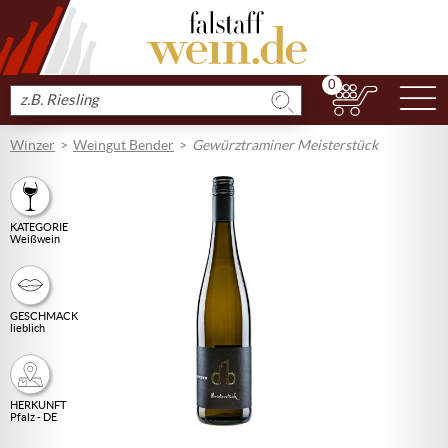
0
N
Produkt
suchen
Winzer
Weingut Bender
Gewürztraminer Meisterstück
KATEGORIE
Weißwein
GESCHMACK
lieblich
HERKUNFT
Pfalz - DE