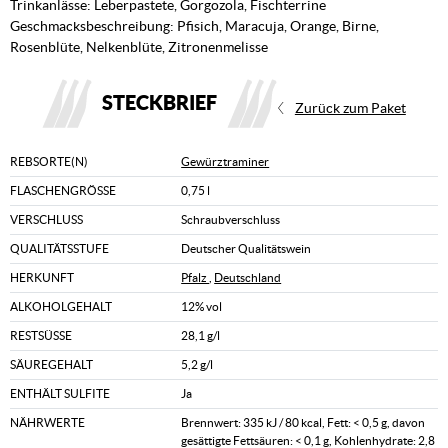
Trinkanlässe: Leberpastete, Gorgozola, Fischterrine
Geschmacksbeschreibung: Pfisich, Maracuja, Orange, Birne,
Rosenblüte, Nelkenblüte, Zitronenmelisse
STECKBRIEF
Zurück zum Paket
REBSORTE(N)
Gewürztraminer
FLASCHENGRÖSSE
0,75 l
VERSCHLUSS
Schraubverschluss
QUALITÄTSSTUFE
Deutscher Qualitätswein
HERKUNFT
Pfalz
,
Deutschland
ALKOHOLGEHALT
12% vol
RESTSÜSSE
28,1 g/l
SÄUREGEHALT
5,2 g/l
ENTHÄLT SULFITE
Ja
NÄHRWERTE
Brennwert: 335 kJ / 80 kcal, Fett: < 0,5 g, davon
gesättigte Fettsäuren: < 0,1 g, Kohlenhydrate: 2,8