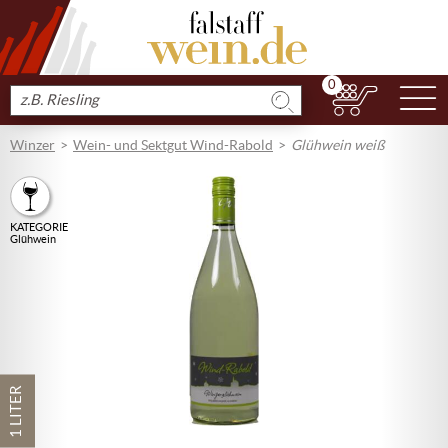
0
N
Produkt
suchen
Winzer
Wein- und Sektgut Wind-Rabold
Glühwein weiß
KATEGORIE
Glühwein
1 LITER