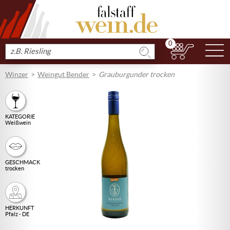
0
N
Produkt
suchen
Winzer
Weingut Bender
Grauburgunder trocken
KATEGORIE
Weißwein
GESCHMACK
trocken
HERKUNFT
Pfalz - DE