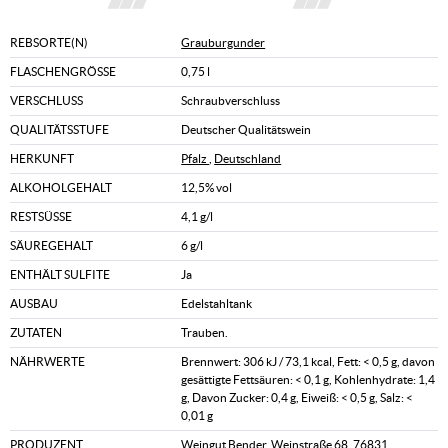
REBSORTE(N)
Grauburgunder
FLASCHENGRÖSSE
0,75 l
VERSCHLUSS
Schraubverschluss
QUALITÄTSSTUFE
Deutscher Qualitätswein
HERKUNFT
Pfalz
,
Deutschland
ALKOHOLGEHALT
12,5% vol
RESTSÜSSE
4,1 g/l
SÄUREGEHALT
6 g/l
ENTHÄLT SULFITE
Ja
AUSBAU
Edelstahltank
ZUTATEN
Trauben.
NÄHRWERTE
Brennwert: 306 kJ / 73,1 kcal, Fett: < 0,5 g, davon
gesättigte Fettsäuren: < 0,1 g, Kohlenhydrate: 1,4
g, Davon Zucker: 0,4 g, Eiweiß: < 0,5 g, Salz: <
0,01 g
PRODUZENT
Weingut Bender, Weinstraße 68, 76831