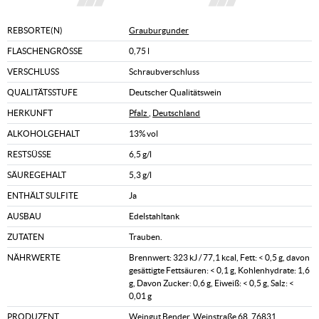
REBSORTE(N)
Grauburgunder
FLASCHENGRÖSSE
0,75 l
VERSCHLUSS
Schraubverschluss
QUALITÄTSSTUFE
Deutscher Qualitätswein
HERKUNFT
Pfalz
,
Deutschland
ALKOHOLGEHALT
13% vol
RESTSÜSSE
6,5 g/l
SÄUREGEHALT
5,3 g/l
ENTHÄLT SULFITE
Ja
AUSBAU
Edelstahltank
ZUTATEN
Trauben.
NÄHRWERTE
Brennwert: 323 kJ / 77,1 kcal, Fett: < 0,5 g, davon
gesättigte Fettsäuren: < 0,1 g, Kohlenhydrate: 1,6
g, Davon Zucker: 0,6 g, Eiweiß: < 0,5 g, Salz: <
0,01 g
PRODUZENT
Weingut Bender, Weinstraße 68, 76831