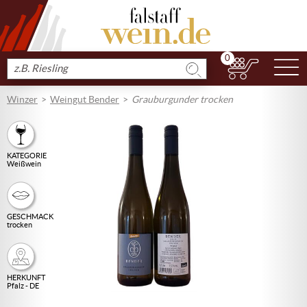
0
N
Produkt
suchen
Winzer
Weingut Bender
Grauburgunder trocken
KATEGORIE
Weißwein
GESCHMACK
trocken
HERKUNFT
Pfalz - DE