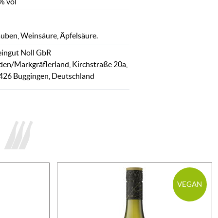
% vol
auben, Weinsäure, Äpfelsäure.
ingut Noll GbR
den/Markgräflerland, Kirchstraße 20a,
426 Buggingen, Deutschland
VEGAN