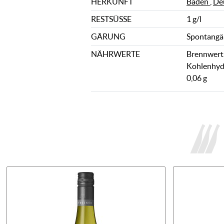
HERKUNFT
Baden
,
De
RESTSÜSSE
1 g/l
GÄRUNG
Spontangä
NÄHRWERTE
Brennwert: 
Kohlenhydr
0,06 g