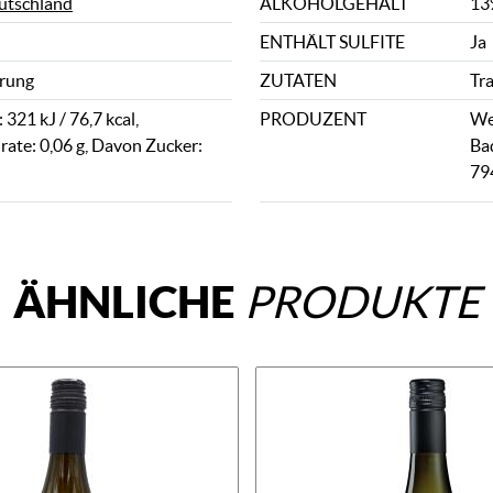
utschland
ALKOHOLGEHALT
13
ENTHÄLT SULFITE
Ja
rung
ZUTATEN
Tr
321 kJ / 76,7 kcal,
PRODUZENT
We
ate: 0,06 g, Davon Zucker:
Ba
79
ÄHNLICHE
PRODUKTE