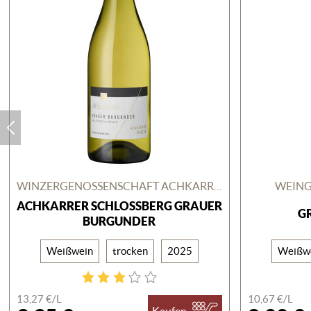
WINZERGENOSSENSCHAFT ACHKARREN EG
WEING
ACHKARRER SCHLOSSBERG GRAUER
G
BURGUNDER
Weißwein
trocken
2025
Weißw
13,27 €/
L
10,67 €/
L