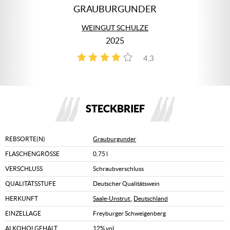
GRAUBURGUNDER
WEINGUT SCHULZE
2025
4,3
4
STECKBRIEF
REBSORTE(N)
Grauburgunder
FLASCHENGRÖSSE
0,75 l
VERSCHLUSS
Schraubverschluss
QUALITÄTSSTUFE
Deutscher Qualitätswein
HERKUNFT
Saale-Unstrut
,
Deutschland
EINZELLAGE
Freyburger Schweigenberg
ALKOHOLGEHALT
12% vol