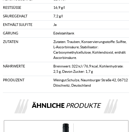
RESTSÜSSE
16,9 g/l
SÄUREGEHALT
7,2 g/l
ENTHÄLT SULFITE
Ja
GÄRUNG
Edelstahltank
ZUTATEN
Zutaten: Trauben, Konservierungsstoffe: Sulfite,
L-Ascorbinsäure; Stabilisator:
Carboxymethylcellulose, Kohlendioxid, enthält
Ascorbinsäure.
NÄHRWERTE
Brennwert: 322 kJ / 76,9 kcal, Kohlenhydrate:
2,5 g, Davon Zucker: 1,7 g
PRODUZENT
Weingut Schulze, Naumburger Straße 42, 06712
Döschwitz, Deutschland
ÄHNLICHE
PRODUKTE