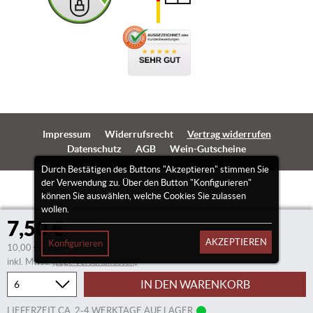
Impressum
Widerrufsrecht
Vertrag widerrufen
Datenschutz
AGB
Wein-Gutscheine
Durch Bestätigen des Buttons "Akzeptieren" stimmen Sie
der Verwendung zu. Über den Button "Konfigurieren"
können Sie auswählen, welche Cookies Sie zulassen
wollen.
7,50 €
AKZEPTIEREN
Konfigurieren
10,00 €/Liter
inkl. Mwst.
(zzgl. Versandkosten)
IN DEN WARENKORB
LIEFERZEIT CA. 2-4 WERKTAGE AUF LAGER