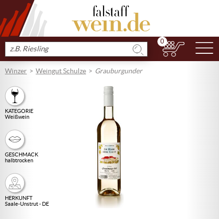
0
N
Produkt
suchen
Winzer
Weingut Schulze
Grauburgunder
KATEGORIE
Weißwein
GESCHMACK
halbtrocken
HERKUNFT
Saale-Unstrut - DE