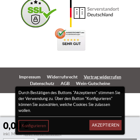
Impressum
Widerrufsrecht
Vertrag widerrufen
Datenschutz
AGB
Wein-Gutscheine
Durch Bestätigen des Buttons "Akzeptieren" stimmen Sie
der Verwendung zu. Über den Button "Konfigurieren"
können Sie auswählen, welche Cookies Sie zulassen
wollen.
0,00 €
AKZEPTIEREN
Konfigurieren
inkl. Mwst.
(zzgl. Versandkosten)