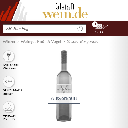
0
N
Produkt
suchen
Winzer
Weingut Knöll & Vogel
Grauer Burgunder
KATEGORIE
Weißwein
GESCHMACK
trocken
Ausverkauft
HERKUNFT
Pfalz - DE