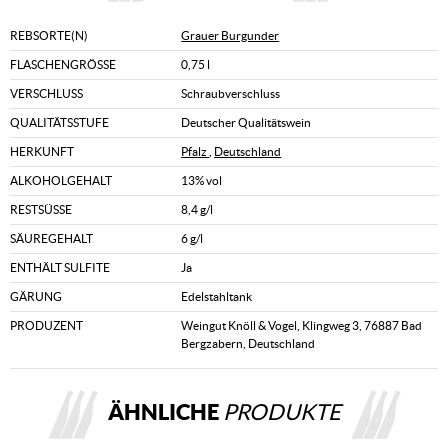
REBSORTE(N)
Grauer Burgunder
FLASCHENGRÖSSE
0,75 l
VERSCHLUSS
Schraubverschluss
QUALITÄTSSTUFE
Deutscher Qualitätswein
HERKUNFT
Pfalz
,
Deutschland
ALKOHOLGEHALT
13% vol
RESTSÜSSE
8,4 g/l
SÄUREGEHALT
6 g/l
ENTHÄLT SULFITE
Ja
GÄRUNG
Edelstahltank
PRODUZENT
Weingut Knöll & Vogel, Klingweg 3, 76887 Bad
Bergzabern, Deutschland
ÄHNLICHE
PRODUKTE