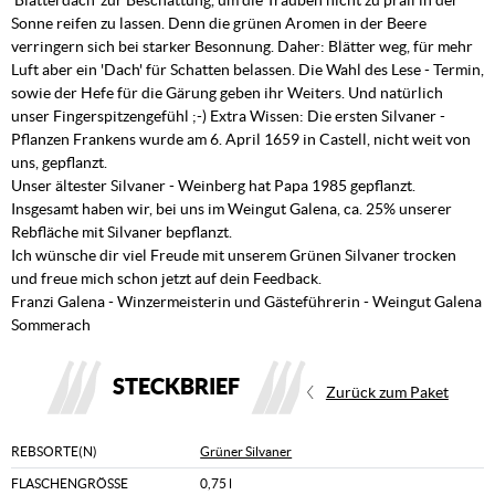
'Blätterdach' zur Beschattung, um die Trauben nicht zu prall in der
Sonne reifen zu lassen. Denn die grünen Aromen in der Beere
verringern sich bei starker Besonnung. Daher: Blätter weg, für mehr
Luft aber ein 'Dach' für Schatten belassen. Die Wahl des Lese - Termin,
sowie der Hefe für die Gärung geben ihr Weiters. Und natürlich
unser Fingerspitzengefühl ;-) Extra Wissen: Die ersten Silvaner -
Pflanzen Frankens wurde am 6. April 1659 in Castell, nicht weit von
uns, gepflanzt.
Unser ältester Silvaner - Weinberg hat Papa 1985 gepflanzt.
Insgesamt haben wir, bei uns im Weingut Galena, ca. 25% unserer
Rebfläche mit Silvaner bepflanzt.
Ich wünsche dir viel Freude mit unserem Grünen Silvaner trocken
und freue mich schon jetzt auf dein Feedback.
Franzi Galena - Winzermeisterin und Gästeführerin - Weingut Galena
Sommerach
STECKBRIEF
Zurück zum Paket
REBSORTE(N)
Grüner Silvaner
FLASCHENGRÖSSE
0,75 l