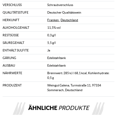
VERSCHLUSS
Schraubverschluss
QUALITÄTSSTUFE
Deutscher Qualitätswein
HERKUNFT
Franken
,
Deutschland
ALKOHOLGEHALT
11,5% vol
RESTSÜSSE
0,3 g/l
SÄUREGEHALT
5,5 g/l
ENTHÄLT SULFITE
Ja
GÄRUNG
Edelstahltank
AUSBAU
Edelstahltank
NÄHRWERTE
Brennwert: 285 kJ / 68,1 kcal, Kohlenhydrate:
0,5 g
PRODUZENT
Weingut Galena, Turmstraße 11, 97334
Sommerach, Deutschland
ÄHNLICHE
PRODUKTE