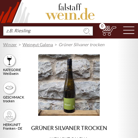
0
N
Produkt
suchen
Winzer
Weingut Galena
Grüner Silvaner trocken
KATEGORIE
Weißwein
GESCHMACK
trocken
HERKUNFT
GRÜNER SILVANER TROCKEN
Franken - DE