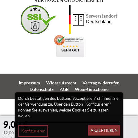
VERTRAUEN UND SICHERHEIT
Impressum
Widerrufsrecht
Vertrag widerrufen
Datenschutz
AGB
Wein-Gutscheine
Durch Bestätigen des Buttons "Akzeptieren" stimmen Sie
der Verwendung zu. Über den Button "Konfigurieren"
können Sie auswählen, welche Cookies Sie zulassen
wollen.
9,00 €
AKZEPTIEREN
Konfigurieren
12,00 €/Liter