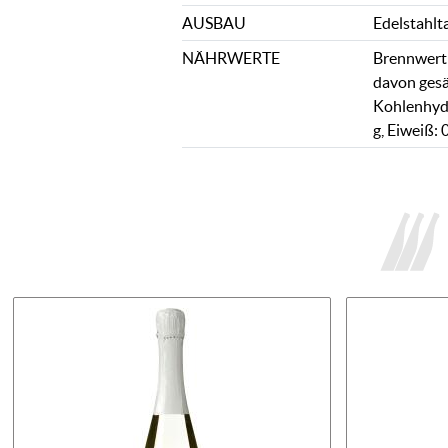
AUSBAU
Edelstahlt
NÄHRWERTE
Brennwert: 
davon gesät
Kohlenhydr
g, Eiweiß: 0