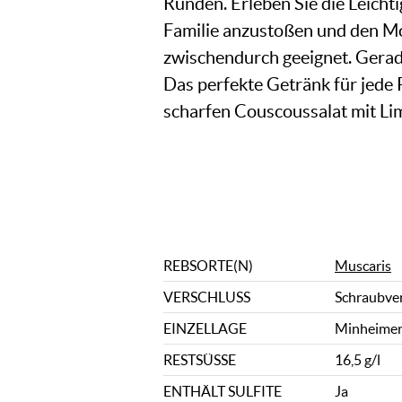
Runden. Erleben Sie die Leich
Familie anzustoßen und den Mo
zwischendurch geeignet. Gerad
Das perfekte Getränk für jede 
scharfen Couscoussalat mit Li
REBSORTE(N)
Muscaris
VERSCHLUSS
Schraubve
EINZELLAGE
Minheime
RESTSÜSSE
16,5 g/l
ENTHÄLT SULFITE
Ja