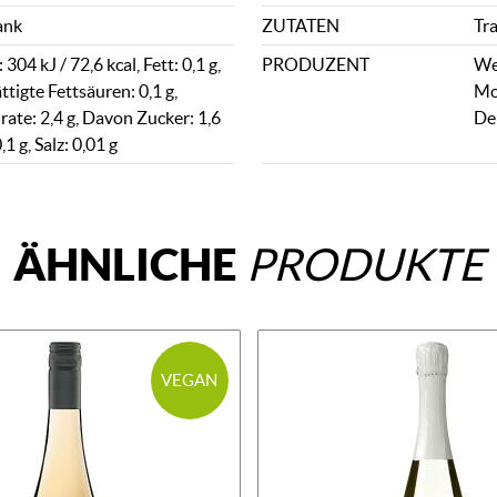
ank
ZUTATEN
Tr
304 kJ / 72,6 kcal, Fett: 0,1 g,
PRODUZENT
We
tigte Fettsäuren: 0,1 g,
Mo
ate: 2,4 g, Davon Zucker: 1,6
De
,1 g, Salz: 0,01 g
ÄHNLICHE
PRODUKTE
VEGAN