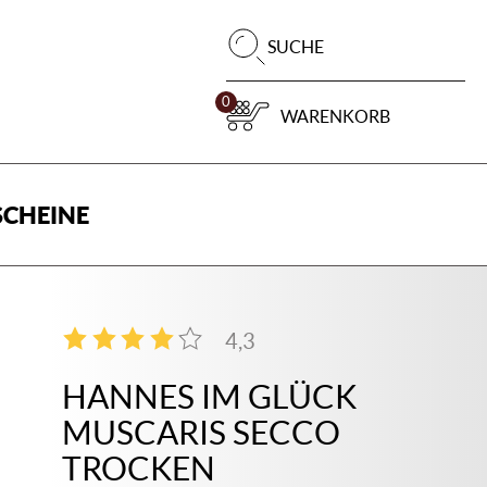
Pr
SUCHE
su
0
WARENKORB
CHEINE
4,3
4
HANNES IM GLÜCK
MUSCARIS SECCO
TROCKEN