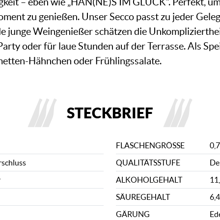
tigkeit – eben wie „HAN(NE)S IM GLÜCK“. Perfekt, 
ment zu genießen. Unser Secco passt zu jeder Geleg
e junge Weingenießer schätzen die Unkompliziertheit
Party oder für laue Stunden auf der Terrasse. Als Sp
metten-Hähnchen oder Frühlingssalate.
STECKBRIEF
FLASCHENGRÖSSE
0,7
rschluss
QUALITÄTSSTUFE
De
r
ALKOHOLGEHALT
11
SÄUREGEHALT
6,4
GÄRUNG
Ed