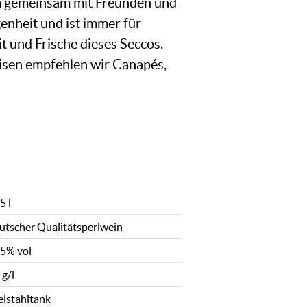
um gemeinsam mit Freunden und
enheit und ist immer für
 und Frische dieses Seccos.
eisen empfehlen wir Canapés,
5 l
utscher Qualitätsperlwein
,5% vol
 g/l
elstahltank