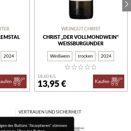
ITER
WEINGUT CHRIST
REMSTAL
CHRIST „DER VOLLMONDWEIN“
WEISSBURGUNDER
2024
Weißwein
trocken
2024
18,60 €/
L
13,95 €
aufen
Kaufen
VERTRAUEN UND SICHERHEIT
igen des Buttons "Akzeptieren" stimmen