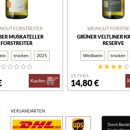
NGUT FORSTREITER
WEINGUT FORSTRE
BER MUSKATELLER
GRÜNER VELTLINER K
FORSTREITER
RESERVE
ein
trocken
2025
Weißwein
trocken
19,73 €/
L
€
14,80 €
Kaufen
K
VERSANDARTEN
Durch Bestät