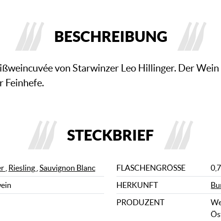
BESCHREIBUNG
ißweincuvée von Starwinzer Leo Hillinger. Der Wein
r Feinhefe.
STECKBRIEF
er
,
Riesling
,
Sauvignon Blanc
FLASCHENGRÖSSE
0,7
wein
HERKUNFT
Bu
PRODUZENT
Wei
Ös