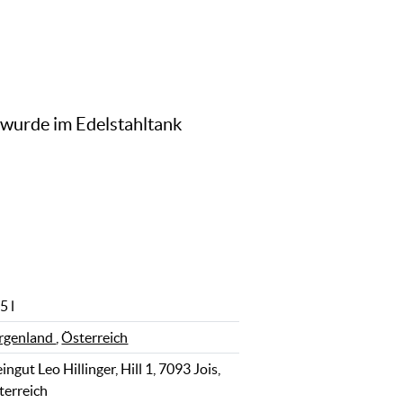
 wurde im Edelstahltank
5 l
rgenland
,
Österreich
ngut Leo Hillinger, Hill 1, 7093 Jois,
terreich