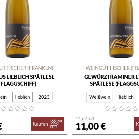
T FISCHER (FRANKEN)
WEINGUT FISCHER (F
S LIEBLICH SPÄTLESE
GEWÜRZTRAMINER LI
(FLAGGSCHIFF)
SPÄTLESE (FLAGGSC
ein
lieblich
2023
Weißwein
lieblich
14,67 €/
L
€
11,00 €
Kaufen
K