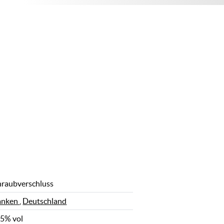
hraubverschluss
anken
,
Deutschland
,5% vol