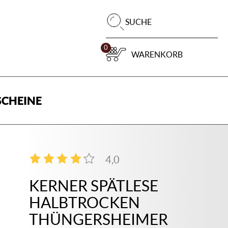
Pr
SUCHE
su
0
WARENKORB
CHEINE
4,0
2
KERNER SPÄTLESE
HALBTROCKEN
THÜNGERSHEIMER