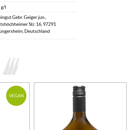
 g/l
ingut Gebr. Geiger jun.,
itshöchheimer Str. 16, 97291
üngersheim, Deutschland
VEGAN