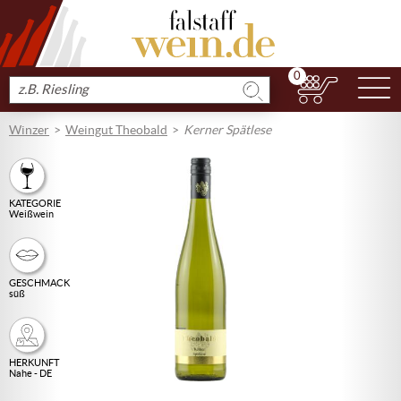
0
N
Produkt
suchen
Winzer
Weingut Theobald
Kerner Spätlese
KATEGORIE
Weißwein
GESCHMACK
süß
HERKUNFT
Nahe - DE