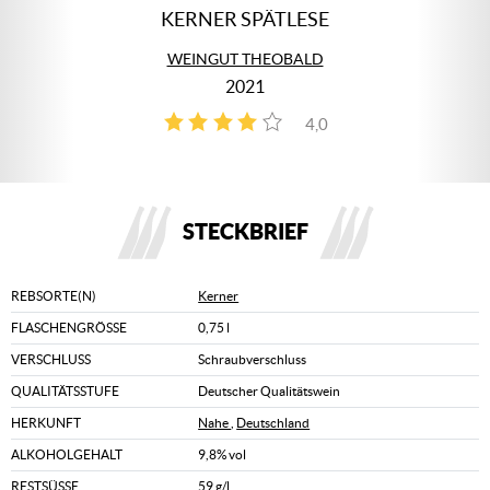
KERNER SPÄTLESE
WEINGUT THEOBALD
2021
4,0
3
STECKBRIEF
REBSORTE(N)
Kerner
FLASCHENGRÖSSE
0,75 l
VERSCHLUSS
Schraubverschluss
QUALITÄTSSTUFE
Deutscher Qualitätswein
HERKUNFT
Nahe
,
Deutschland
ALKOHOLGEHALT
9,8% vol
RESTSÜSSE
59 g/l