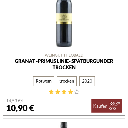
WEINGUT THEOBALD
GRANAT -PRIMUS LINIE- SPÄTBURGUNDER
TROCKEN
Rotwein
trocken
2020
14,53 €/L
10,90 €
Kaufen