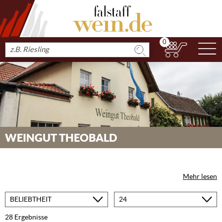
0
N
Produkt
suchen
WEINGUT THEOBALD
Mehr lesen
Sortieren
Produkte
nach
pro
Seite
28 Ergebnisse