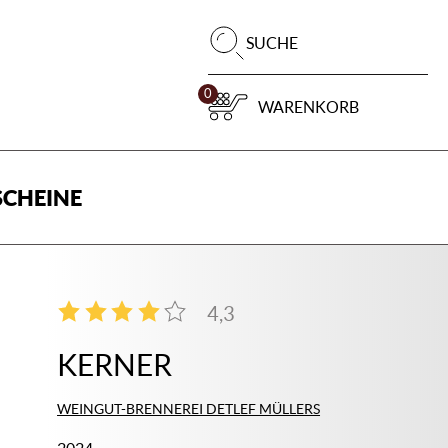
Pr
SUCHE
su
0
WARENKORB
CHEINE
4,3
3
KERNER
WEINGUT-BRENNEREI DETLEF MÜLLERS