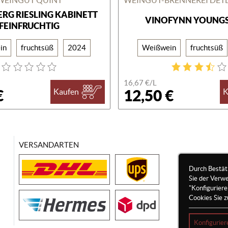
RG RIESLING KABINETT
VINOFYNN YOUNG
FEINFRUCHTIG
in
fruchtsüß
2024
Weißwein
fruchtsüß
16,67 €/
L
€
12,50 €
Kaufen
K
VERSANDARTEN
Durch Bestät
Sie der Verw
"Konfigurier
Cookies Sie z
Konfigurier