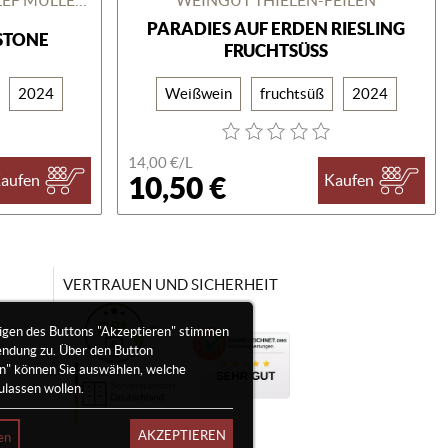
PARADIES AUF ERDEN RIESLING
STONE
FRUCHTSÜSS
2024
Weißwein
fruchtsüß
2024
14,00 €/
L
10,50 €
aufen
Kaufen
VERTRAUEN UND SICHERHEIT
igen des Buttons "Akzeptieren" stimmen
endung zu. Über den Button
en" können Sie auswählen, welche
ulassen wollen.
AKZEPTIEREN
en