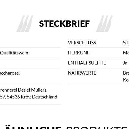
STECKBRIEF
VERSCHLUSS
Sc
 Qualitätswein
HERKUNFT
Mo
ENTHÄLT SULFITE
Ja
accharose.
NÄHRWERTE
Bre
Ko
ennerei Detlef Müllers,
. 57, 54536 Kröv, Deutschland