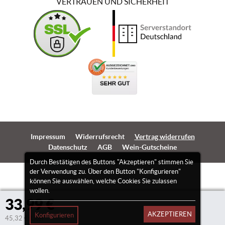
VERTRAUEN UND SICHERHEIT
Impressum
Widerrufsrecht
Vertrag widerrufen
Datenschutz
AGB
Wein-Gutscheine
Durch Bestätigen des Buttons "Akzeptieren" stimmen Sie
der Verwendung zu. Über den Button "Konfigurieren"
können Sie auswählen, welche Cookies Sie zulassen
wollen.
33,99 €
AKZEPTIEREN
Konfigurieren
45,32 €/Liter