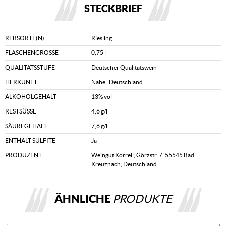
STECKBRIEF
REBSORTE(N)
Riesling
FLASCHENGRÖSSE
0,75 l
QUALITÄTSSTUFE
Deutscher Qualitätswein
HERKUNFT
Nahe
,
Deutschland
ALKOHOLGEHALT
13% vol
RESTSÜSSE
4,6 g/l
SÄUREGEHALT
7,6 g/l
ENTHÄLT SULFITE
Ja
PRODUZENT
Weingut Korrell, Görzstr. 7, 55545 Bad
Kreuznach, Deutschland
ÄHNLICHE
PRODUKTE