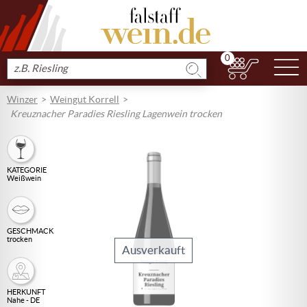
0
N
Produkt
suchen
Winzer
Weingut Korrell
Kreuznacher Paradies Riesling Lagenwein trocken
KATEGORIE
Weißwein
GESCHMACK
trocken
Ausverkauft
HERKUNFT
Nahe - DE