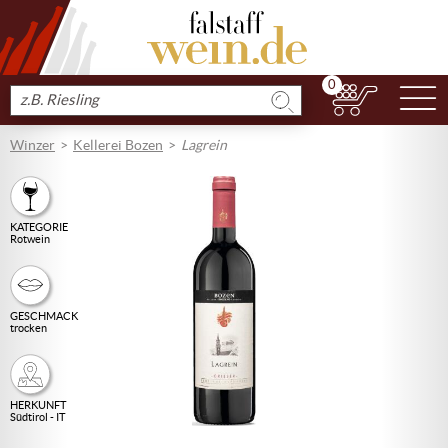
0
N
Produkt
suchen
Winzer
Kellerei Bozen
Lagrein
KATEGORIE
Rotwein
GESCHMACK
trocken
HERKUNFT
Südtirol - IT