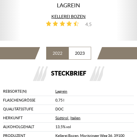
LAGREIN
KELLEREI BOZEN
4,5
4
2022
2023
STECKBRIEF
REBSORTE(N)
Lagrein
FLASCHENGRÖSSE
0,75 l
QUALITÄTSSTUFE
DOC
HERKUNFT
Südtirol
,
Italien
ALKOHOLGEHALT
13,5% vol
PRODUZENT
Kellerei Bozen, Moritzinger Weg 36, 39100