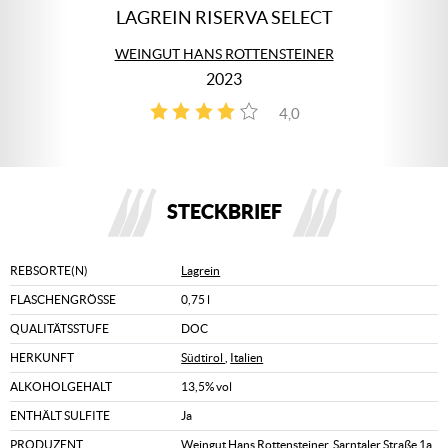
LAGREIN RISERVA SELECT
WEINGUT HANS ROTTENSTEINER
2023
4,0
2
STECKBRIEF
REBSORTE(N)
Lagrein
FLASCHENGRÖSSE
0,75 l
QUALITÄTSSTUFE
DOC
HERKUNFT
Südtirol
,
Italien
ALKOHOLGEHALT
13,5% vol
ENTHÄLT SULFITE
Ja
PRODUZENT
Weingut Hans Rottensteiner, Sarntaler Straße 1a,