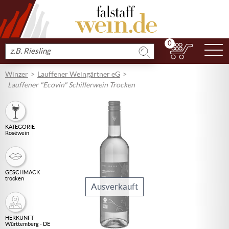
0
N
Produkt
suchen
Winzer
Lauffener Weingärtner eG
Lauffener "Ecovin" Schillerwein Trocken
KATEGORIE
Roséwein
GESCHMACK
trocken
Ausverkauft
HERKUNFT
Württemberg - DE