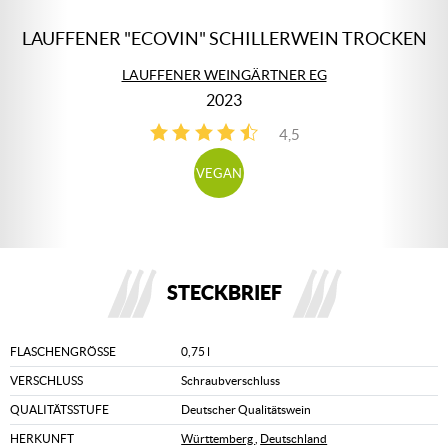
LAUFFENER "ECOVIN" SCHILLERWEIN TROCKEN
LAUFFENER WEINGÄRTNER EG
2023
4,5
4
VEGAN
STECKBRIEF
FLASCHENGRÖSSE
0,75 l
VERSCHLUSS
Schraubverschluss
QUALITÄTSSTUFE
Deutscher Qualitätswein
HERKUNFT
Württemberg
,
Deutschland