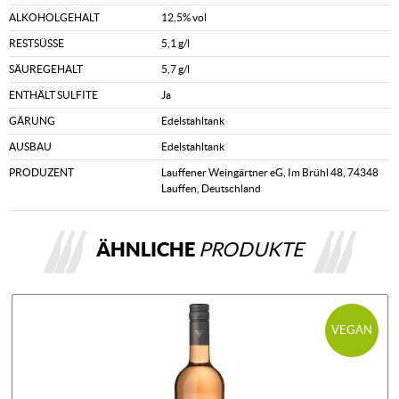
ALKOHOLGEHALT
12,5% vol
RESTSÜSSE
5,1 g/l
SÄUREGEHALT
5,7 g/l
ENTHÄLT SULFITE
Ja
GÄRUNG
Edelstahltank
AUSBAU
Edelstahltank
PRODUZENT
Lauffener Weingärtner eG, Im Brühl 48, 74348
Lauffen, Deutschland
ÄHNLICHE
PRODUKTE
VEGAN