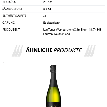
RESTSÜSSE
21,7 g/l
SÄUREGEHALT
6,1 g/l
ENTHÄLT SULFITE
Ja
GÄRUNG
Edelstahltank
PRODUZENT
Lauffener Weingärtner eG, Im Brühl 48, 74348
Lauffen, Deutschland
ÄHNLICHE
PRODUKTE