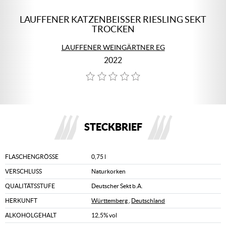
LAUFFENER KATZENBEISSER RIESLING SEKT T
ROCKEN
LAUFFENER WEINGÄRTNER EG
2022
STECKBRIEF
FLASCHENGRÖSSE
0,75 l
VERSCHLUSS
Naturkorken
QUALITÄTSSTUFE
Deutscher Sekt b.A.
HERKUNFT
Württemberg
,
Deutschland
ALKOHOLGEHALT
12,5% vol