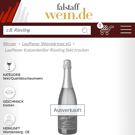
0
N
Produkt
suchen
Winzer
Lauffener Weingärtner eG
Lauffener Katzenbeißer Riesling Sekt trocken
KATEGORIE
Sekt/Qualitätsschaumwein
GESCHMACK
trocken
Ausverkauft
HERKUNFT
Württemberg - DE