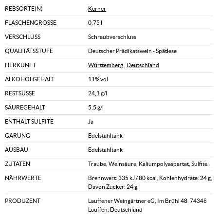
REBSORTE(N)
Kerner
FLASCHENGRÖSSE
0,75 l
VERSCHLUSS
Schraubverschluss
QUALITÄTSSTUFE
Deutscher Prädikatswein - Spätlese
HERKUNFT
Württemberg
,
Deutschland
ALKOHOLGEHALT
11% vol
RESTSÜSSE
24,1 g/l
SÄUREGEHALT
5,5 g/l
ENTHÄLT SULFITE
Ja
GÄRUNG
Edelstahltank
AUSBAU
Edelstahltank
ZUTATEN
Traube, Weinsäure, Kaliumpolyaspartat, Sulfite.
NÄHRWERTE
Brennwert: 335 kJ / 80 kcal, Kohlenhydrate: 24 g,
Davon Zucker: 24 g
PRODUZENT
Lauffener Weingärtner eG, Im Brühl 48, 74348
Lauffen, Deutschland