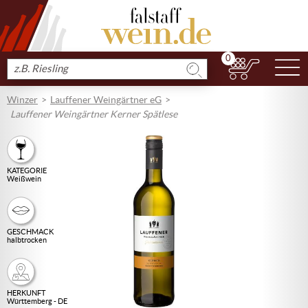
0
N
Produkt
suchen
Winzer
Lauffener Weingärtner eG
Lauffener Weingärtner Kerner Spätlese
KATEGORIE
Weißwein
GESCHMACK
halbtrocken
HERKUNFT
Württemberg - DE