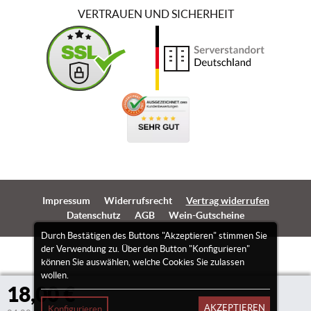
VERTRAUEN UND SICHERHEIT
Impressum
Widerrufsrecht
Vertrag widerrufen
Datenschutz
AGB
Wein-Gutscheine
Durch Bestätigen des Buttons "Akzeptieren" stimmen Sie
der Verwendung zu. Über den Button "Konfigurieren"
können Sie auswählen, welche Cookies Sie zulassen
wollen.
18,00 €
AKZEPTIEREN
Konfigurieren