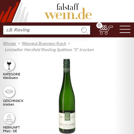
0
N
Produkt
suchen
Winzer
Weingut Brenneis-Koch
Leistadter Herzfeld Riesling Spätlese "S" trocken
KATEGORIE
Weißwein
GESCHMACK
trocken
HERKUNFT
Pfalz - DE