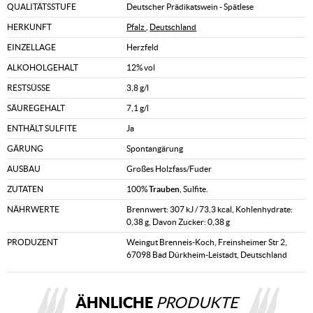
QUALITÄTSSTUFE
Deutscher Prädikatswein - Spätlese
HERKUNFT
Pfalz
,
Deutschland
EINZELLAGE
Herzfeld
ALKOHOLGEHALT
12% vol
RESTSÜSSE
3,8 g/l
SÄUREGEHALT
7,1 g/l
ENTHÄLT SULFITE
Ja
GÄRUNG
Spontangärung
AUSBAU
Großes Holzfass/Fuder
ZUTATEN
100%
Trauben
, Sulfite.
NÄHRWERTE
Brennwert: 307 kJ / 73,3 kcal, Kohlenhydrate:
0,38 g, Davon Zucker: 0,38 g
PRODUZENT
Weingut Brenneis-Koch, Freinsheimer Str 2,
67098 Bad Dürkheim-Leistadt, Deutschland
ÄHNLICHE
PRODUKTE