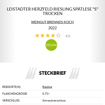
LEISTADTER HERZFELD RIESLING SPÄTLESE "S"
TROCKEN
WEINGUT BRENNEIS-KOCH
2022
4,0
2
VEGAN
STECKBRIEF
REBSORTE(N)
Riesling
FLASCHENGRÖSSE
0,75 l
VERSCHLUSS
Schraubverschluss