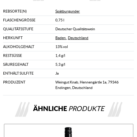
REBSORTE(N)
Spätburgunder
FLASCHENGRÖSSE
0,75 l
QUALITÄTSSTUFE
Deutscher Qualitätswein
HERKUNFT
Baden
,
Deutschland
ALKOHOLGEHALT
13% vol
RESTSÜSSE
1,4 g/l
SÄUREGEHALT
5,3 g/l
ENTHÄLT SULFITE
Ja
PRODUZENT
Weingut Knab, Hennengärtle 1a, 79346
Endingen, Deutschland
ÄHNLICHE
PRODUKTE