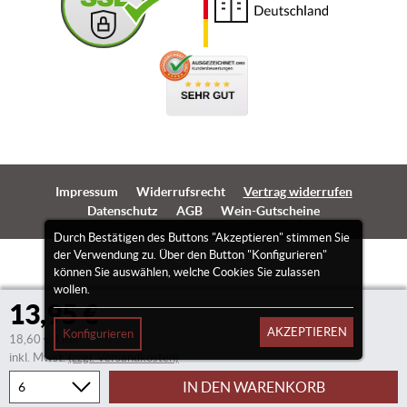
Impressum
Widerrufsrecht
Vertrag widerrufen
Datenschutz
AGB
Wein-Gutscheine
Durch Bestätigen des Buttons "Akzeptieren" stimmen Sie
der Verwendung zu. Über den Button "Konfigurieren"
können Sie auswählen, welche Cookies Sie zulassen
wollen.
13,95 €
AKZEPTIEREN
Konfigurieren
18,60 €/Liter
inkl. Mwst.
(zzgl. Versandkosten)
IN DEN WARENKORB