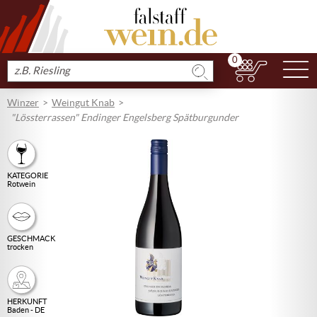
0
N
Produkt
suchen
Winzer
Weingut Knab
"Lössterrassen" Endinger Engelsberg Spätburgunder
KATEGORIE
Rotwein
GESCHMACK
trocken
HERKUNFT
Baden - DE