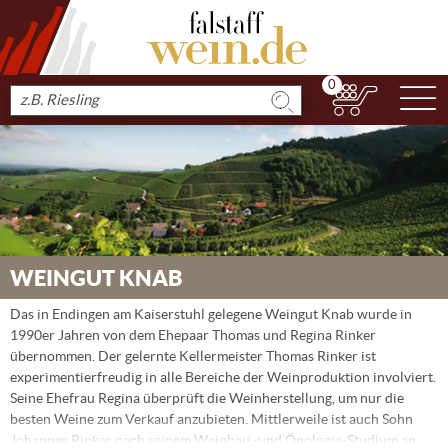
0
N
Produkt
suchen
WEINGUT KNAB
Das in Endingen am Kaiserstuhl gelegene Weingut Knab wurde in
1990er Jahren von dem Ehepaar Thomas und Regina Rinker
übernommen. Der gelernte Kellermeister Thomas Rinker ist
experimentierfreudig in alle Bereiche der Weinproduktion involviert.
Seine Ehefrau Regina überprüft die Weinherstellung, um nur die
besten Weine zum Verkauf anzubieten. Mittlerweile ist auch Sohn
Johannes Rinker nach seinem Weinbau -und Önologie-Studium an