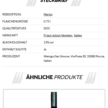
STECKBRIEF
REBSORTE(N)
Merlot
FLASCHENGRÖSSE
0,75 l
QUALITÄTSSTUFE
DOC
HERKUNFT
Friaul-Julisch Venetien
,
Italien
ALKOHOLGEHALT
13% vol
ENTHÄLT SULFITE
Ja
PRODUZENT
Weingut San Simone, Via Prata 30, 33080 Porcia,
Italien
ÄHNLICHE
PRODUKTE