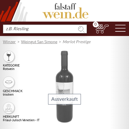
0
N
Produkt
suchen
Winzer
Weingut San Simone
Merlot Prestige
KATEGORIE
Rotwein
GESCHMACK
trocken
Ausverkauft
HERKUNFT
Friaul-Julisch Venetien - IT