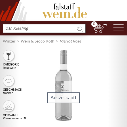
0
N
Produkt
suchen
Winzer
Wein & Secco Köth
Merlot Rosé
KATEGORIE
Roséwein
GESCHMACK
trocken
Ausverkauft
HERKUNFT
Rheinhessen - DE