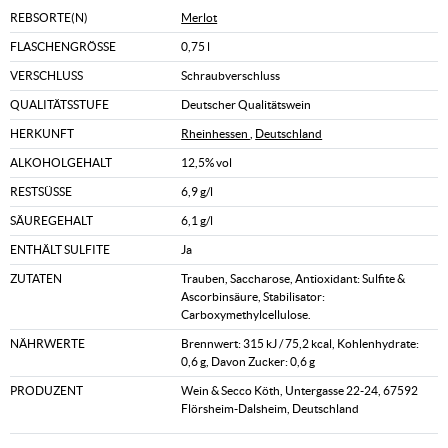
REBSORTE(N)
Merlot
FLASCHENGRÖSSE
0,75 l
VERSCHLUSS
Schraubverschluss
QUALITÄTSSTUFE
Deutscher Qualitätswein
HERKUNFT
Rheinhessen
,
Deutschland
ALKOHOLGEHALT
12,5% vol
RESTSÜSSE
6,9 g/l
SÄUREGEHALT
6,1 g/l
ENTHÄLT SULFITE
Ja
ZUTATEN
Trauben, Saccharose, Antioxidant: Sulfite &
Ascorbinsäure, Stabilisator:
Carboxymethylcellulose.
NÄHRWERTE
Brennwert: 315 kJ / 75,2 kcal, Kohlenhydrate:
0,6 g, Davon Zucker: 0,6 g
PRODUZENT
Wein & Secco Köth, Untergasse 22-24, 67592
Flörsheim-Dalsheim, Deutschland