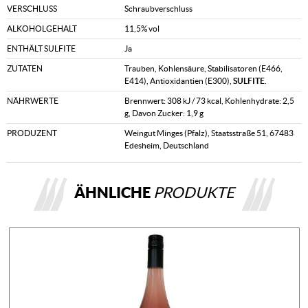
VERSCHLUSS
Schraubverschluss
ALKOHOLGEHALT
11,5% vol
ENTHÄLT SULFITE
Ja
ZUTATEN
Trauben, Kohlensäure, Stabilisatoren (E466,
E414), Antioxidantien (E300),
SULFITE
.
NÄHRWERTE
Brennwert: 308 kJ / 73 kcal, Kohlenhydrate: 2,5
g, Davon Zucker: 1,9 g
PRODUZENT
Weingut Minges (Pfalz), Staatsstraße 51, 67483
Edesheim, Deutschland
ÄHNLICHE
PRODUKTE