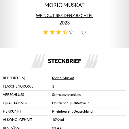
MORIO MUSKAT
WEINGUT RESIDENZ BECHTEL
2023
3,7
3
STECKBRIEF
REBSORTE(N)
Morio-Muskat
FLASCHENGRÖSSE
1 l
VERSCHLUSS
Schraubverschluss
QUALITÄTSSTUFE
Deutscher Qualitätswein
HERKUNFT
Rheinhessen
,
Deutschland
ALKOHOLGEHALT
10% vol
RESTSÜSSE
31,4 g/l