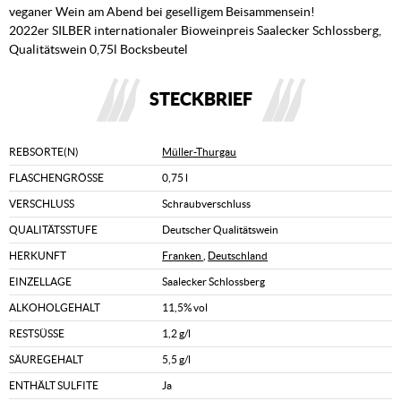
veganer Wein am Abend bei geselligem Beisammensein!
2022er SILBER internationaler Bioweinpreis Saalecker Schlossberg,
Qualitätswein 0,75l Bocksbeutel
STECKBRIEF
REBSORTE(N)
Müller-Thurgau
FLASCHENGRÖSSE
0,75 l
VERSCHLUSS
Schraubverschluss
QUALITÄTSSTUFE
Deutscher Qualitätswein
HERKUNFT
Franken
,
Deutschland
EINZELLAGE
Saalecker Schlossberg
ALKOHOLGEHALT
11,5% vol
RESTSÜSSE
1,2 g/l
SÄUREGEHALT
5,5 g/l
ENTHÄLT SULFITE
Ja