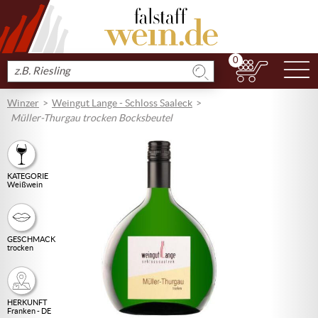
0
N
Produkt
suchen
Winzer
Weingut Lange - Schloss Saaleck
Müller-Thurgau trocken Bocksbeutel
KATEGORIE
Weißwein
GESCHMACK
trocken
HERKUNFT
Franken - DE