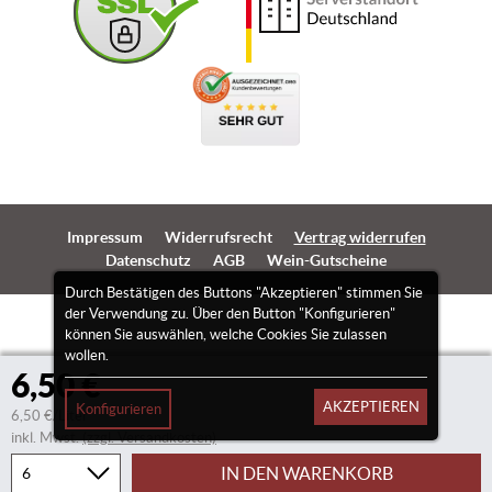
Impressum
Widerrufsrecht
Vertrag widerrufen
Datenschutz
AGB
Wein-Gutscheine
Durch Bestätigen des Buttons "Akzeptieren" stimmen Sie
der Verwendung zu. Über den Button "Konfigurieren"
können Sie auswählen, welche Cookies Sie zulassen
wollen.
6,50 €
AKZEPTIEREN
Konfigurieren
6,50 €/Liter
inkl. Mwst.
(zzgl. Versandkosten)
IN DEN WARENKORB