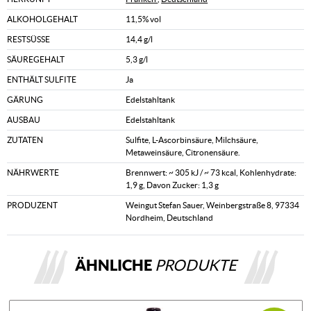
ALKOHOLGEHALT
11,5% vol
RESTSÜSSE
14,4 g/l
SÄUREGEHALT
5,3 g/l
ENTHÄLT SULFITE
Ja
GÄRUNG
Edelstahltank
AUSBAU
Edelstahltank
ZUTATEN
Sulfite, L-Ascorbinsäure, Milchsäure,
Metaweinsäure, Citronensäure.
NÄHRWERTE
Brennwert: ~ 305 kJ / ~ 73 kcal, Kohlenhydrate:
1,9 g, Davon Zucker: 1,3 g
PRODUZENT
Weingut Stefan Sauer, Weinbergstraße 8, 97334
Nordheim, Deutschland
ÄHNLICHE
PRODUKTE