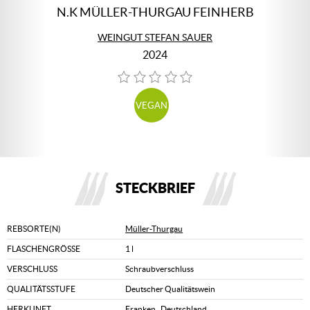
N.K MÜLLER-THURGAU FEINHERB
WEINGUT STEFAN SAUER
2024
VEGAN
STECKBRIEF
REBSORTE(N)
Müller-Thurgau
FLASCHENGRÖSSE
1 l
VERSCHLUSS
Schraubverschluss
QUALITÄTSSTUFE
Deutscher Qualitätswein
HERKUNFT
Franken
,
Deutschland