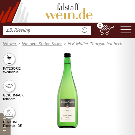
0
N
Produkt
suchen
Winzer
Weingut Stefan Sauer
N.K Müller-Thurgau feinherb
KATEGORIE
Weißwein
GESCHMACK
feinherb
1 LITER
HERKUNFT
Franken - DE