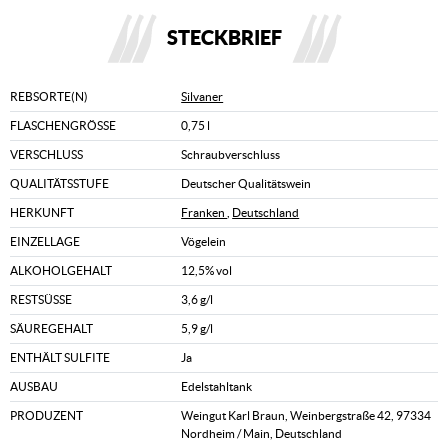
STECKBRIEF
REBSORTE(N)
Silvaner
FLASCHENGRÖSSE
0,75 l
VERSCHLUSS
Schraubverschluss
QUALITÄTSSTUFE
Deutscher Qualitätswein
HERKUNFT
Franken
,
Deutschland
EINZELLAGE
Vögelein
ALKOHOLGEHALT
12,5% vol
RESTSÜSSE
3,6 g/l
SÄUREGEHALT
5,9 g/l
ENTHÄLT SULFITE
Ja
AUSBAU
Edelstahltank
PRODUZENT
Weingut Karl Braun, Weinbergstraße 42, 97334
Nordheim / Main, Deutschland