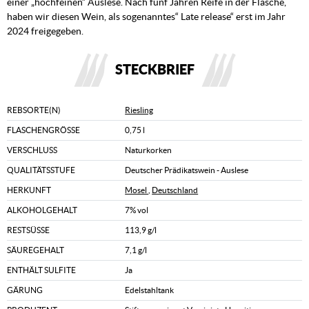
einer „hochfeinen“ Auslese. Nach fünf Jahren Reife in der Flasche,
haben wir diesen Wein, als sogenanntes“ Late release“ erst im Jahr
2024 freigegeben.
STECKBRIEF
REBSORTE(N)
Riesling
FLASCHENGRÖSSE
0,75 l
VERSCHLUSS
Naturkorken
QUALITÄTSSTUFE
Deutscher Prädikatswein - Auslese
HERKUNFT
Mosel
,
Deutschland
ALKOHOLGEHALT
7% vol
RESTSÜSSE
113,9 g/l
SÄUREGEHALT
7,1 g/l
ENTHÄLT SULFITE
Ja
GÄRUNG
Edelstahltank