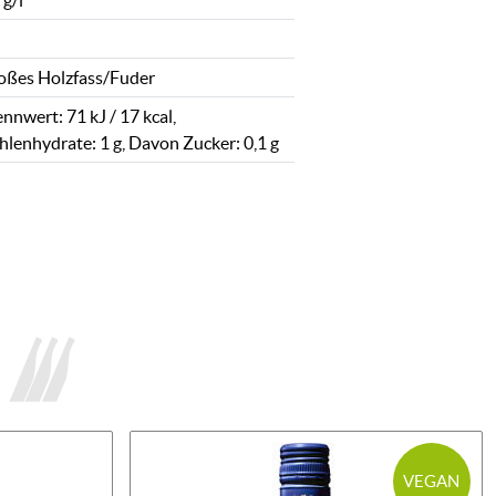
 g/l
oßes Holzfass/Fuder
nnwert: 71 kJ / 17 kcal,
hlenhydrate: 1 g, Davon Zucker: 0,1 g
VEGAN