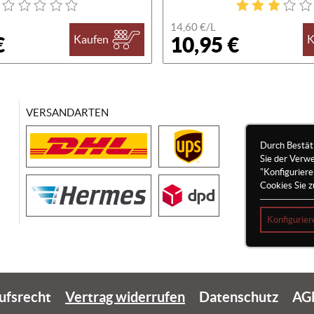
14,60 €/
L
€
10,95 €
Kaufen
K
VERSANDARTEN
Durch Bestät
Sie der Verw
"Konfigurier
Cookies Sie z
Konfigurier
ufsrecht
Vertrag widerrufen
Datenschutz
AG