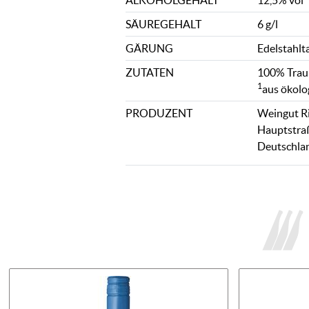
ALKOHOLGEHALT
12,5% vol
SÄUREGEHALT
6 g/l
GÄRUNG
Edelstahlt
ZUTATEN
100% Traub
1
aus ökolo
PRODUZENT
Weingut R
Hauptstraß
Deutschla