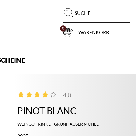
Pr
SUCHE
su
0
WARENKORB
CHEINE
4,0
2
PINOT BLANC
WEINGUT RINKE - GRÜNHÄUSER MÜHLE