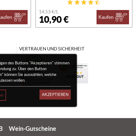
14,53 €/
L
10,90 €
aufen
Kaufen
VERTRAUEN UND SICHERHEIT
igen des Buttons "Akzeptieren" stimmen
endung zu. Über den Button
en" können Sie auswählen, welche
ulassen wollen.
AKZEPTIEREN
en
B
Wein-Gutscheine