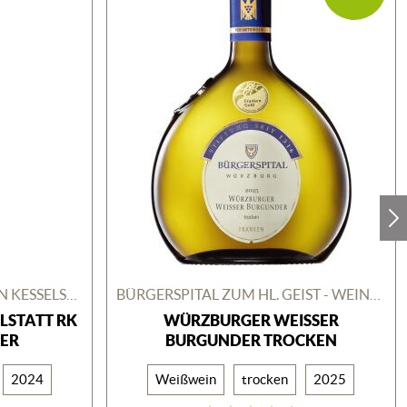
WEINGUT REICHSGRAF VON KESSELSTATT
BÜRGERSPITAL ZUM HL. GEIST - WEINGUT
LSTATT RK
WÜRZBURGER WEISSER B
R
URGUNDER TROCKEN
2024
Weißwein
trocken
2025