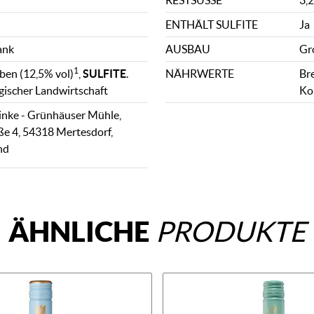
RESTSÜSSE
3,2
ENTHÄLT SULFITE
Ja
ank
AUSBAU
Gr
1
en (12,5% vol)
,
SULFITE
.
NÄHRWERTE
Bre
gischer Landwirtschaft
Ko
inke - Grünhäuser Mühle,
e 4, 54318 Mertesdorf,
nd
ÄHNLICHE
PRODUKTE