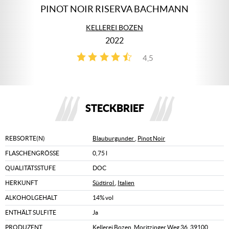
PINOT NOIR RISERVA BACHMANN
KELLEREI BOZEN
2022
4,5
4
STECKBRIEF
REBSORTE(N)
Blauburgunder
,
Pinot Noir
FLASCHENGRÖSSE
0,75 l
QUALITÄTSSTUFE
DOC
HERKUNFT
Südtirol
,
Italien
ALKOHOLGEHALT
14% vol
ENTHÄLT SULFITE
Ja
PRODUZENT
Kellerei Bozen, Moritzinger Weg 36, 39100