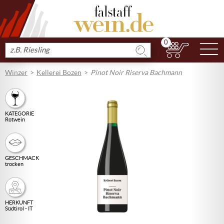
0
N
Produkt
suchen
Winzer
Kellerei Bozen
Pinot Noir Riserva Bachmann
KATEGORIE
Rotwein
GESCHMACK
trocken
HERKUNFT
Südtirol - IT