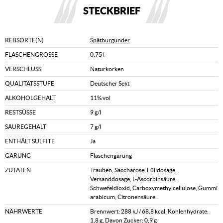
STECKBRIEF
REBSORTE(N)
Spätburgunder
FLASCHENGRÖSSE
0,75 l
VERSCHLUSS
Naturkorken
QUALITÄTSSTUFE
Deutscher Sekt
ALKOHOLGEHALT
11% vol
RESTSÜSSE
9 g/l
SÄUREGEHALT
7 g/l
ENTHÄLT SULFITE
Ja
GÄRUNG
Flaschengärung
ZUTATEN
Trauben, Saccharose, Fülldosage,
Versanddosage, L-Ascorbinsäure,
Schwefeldioxid, Carboxymethylcellulose, Gummi
arabicum, Citronensäure.
NÄHRWERTE
Brennwert: 288 kJ / 68,8 kcal, Kohlenhydrate:
1,8 g, Davon Zucker: 0,9 g