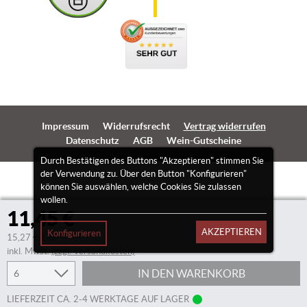
Impressum
Widerrufsrecht
Vertrag widerrufen
Datenschutz
AGB
Wein-Gutscheine
Durch Bestätigen des Buttons "Akzeptieren" stimmen Sie
der Verwendung zu. Über den Button "Konfigurieren"
können Sie auswählen, welche Cookies Sie zulassen
wollen.
11,45 €
AKZEPTIEREN
Konfigurieren
15,27 €/Liter
inkl. Mwst.
(zzgl. Versandkosten)
IN DEN WARENKORB
LIEFERZEIT CA. 2-4 WERKTAGE AUF LAGER