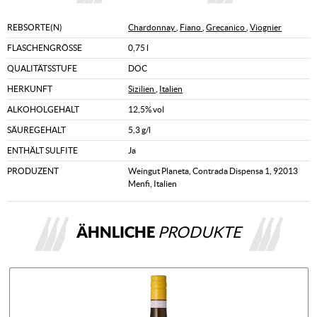
REBSORTE(N)
Chardonnay
,
Fiano
,
Grecanico
,
Viognier
FLASCHENGRÖSSE
0,75 l
QUALITÄTSSTUFE
DOC
HERKUNFT
Sizilien
,
Italien
ALKOHOLGEHALT
12,5% vol
SÄUREGEHALT
5,3 g/l
ENTHÄLT SULFITE
Ja
PRODUZENT
Weingut Planeta, Contrada Dispensa 1, 92013
Menfi, Italien
ÄHNLICHE
PRODUKTE