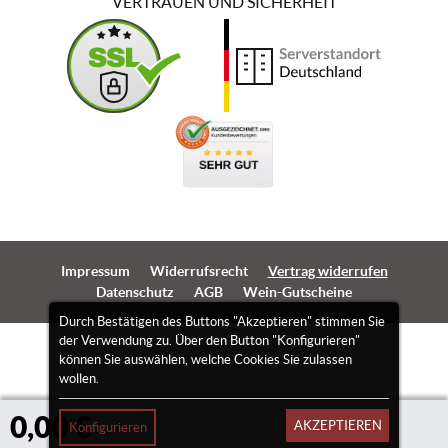
VERTRAUEN UND SICHERHEIT
Impressum
Widerrufsrecht
Vertrag widerrufen
Datenschutz
AGB
Wein-Gutscheine
Durch Bestätigen des Buttons "Akzeptieren" stimmen Sie
der Verwendung zu. Über den Button "Konfigurieren"
können Sie auswählen, welche Cookies Sie zulassen
wollen.
0,00 €
AKZEPTIEREN
Konfigurieren