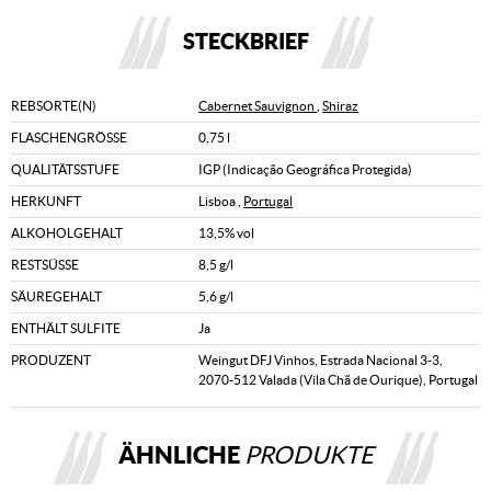
STECKBRIEF
REBSORTE(N)
Cabernet Sauvignon
,
Shiraz
FLASCHENGRÖSSE
0,75 l
QUALITÄTSSTUFE
IGP (Indicação Geográfica Protegida)
HERKUNFT
Lisboa ,
Portugal
ALKOHOLGEHALT
13,5% vol
RESTSÜSSE
8,5 g/l
SÄUREGEHALT
5,6 g/l
ENTHÄLT SULFITE
Ja
PRODUZENT
Weingut DFJ Vinhos, Estrada Nacional 3-3,
2070-512 Valada (Vila Chã de Ourique), Portugal
ÄHNLICHE
PRODUKTE