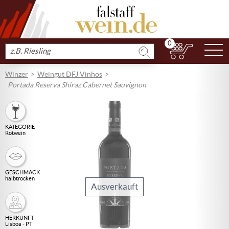
0
N
Produkt
suchen
Winzer
Weingut DFJ Vinhos
Portada Reserva Shiraz Cabernet Sauvignon
KATEGORIE
Rotwein
GESCHMACK
halbtrocken
Ausverkauft
HERKUNFT
Lisboa - PT