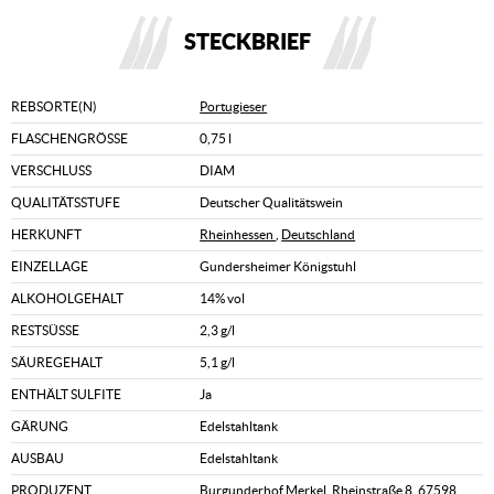
STECKBRIEF
REBSORTE(N)
Portugieser
FLASCHENGRÖSSE
0,75 l
VERSCHLUSS
DIAM
QUALITÄTSSTUFE
Deutscher Qualitätswein
HERKUNFT
Rheinhessen
,
Deutschland
EINZELLAGE
Gundersheimer Königstuhl
ALKOHOLGEHALT
14% vol
RESTSÜSSE
2,3 g/l
SÄUREGEHALT
5,1 g/l
ENTHÄLT SULFITE
Ja
GÄRUNG
Edelstahltank
AUSBAU
Edelstahltank
PRODUZENT
Burgunderhof Merkel, Rheinstraße 8, 67598