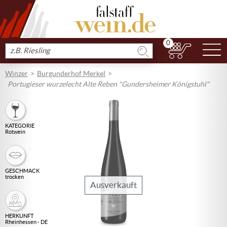
0
N
Produkt
suchen
Winzer
Burgunderhof Merkel
Portugieser wurzelecht Alte Reben "Gundersheimer Königstuhl"
KATEGORIE
Rotwein
GESCHMACK
trocken
Ausverkauft
HERKUNFT
Rheinhessen - DE