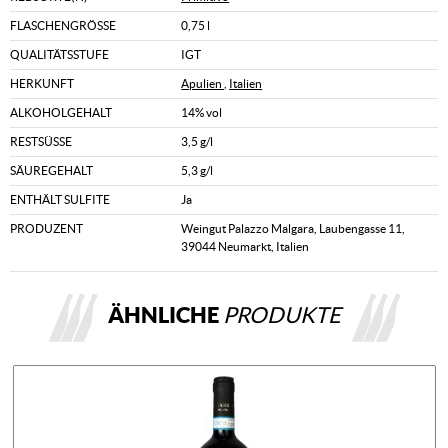
FLASCHENGRÖSSE
0,75 l
QUALITÄTSSTUFE
IGT
HERKUNFT
Apulien
,
Italien
ALKOHOLGEHALT
14% vol
RESTSÜSSE
3,5 g/l
SÄUREGEHALT
5,3 g/l
ENTHÄLT SULFITE
Ja
PRODUZENT
Weingut Palazzo Malgara, Laubengasse 11,
39044 Neumarkt, Italien
ÄHNLICHE
PRODUKTE