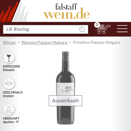
0
N
Produkt
suchen
Winzer
Weingut Palazzo Malgara
Primitivo Palazzo Malgara
KATEGORIE
Rotwein
GESCHMACK
trocken
Ausverkauft
HERKUNFT
Apulien - IT