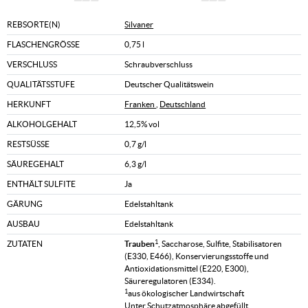
REBSORTE(N)
Silvaner
FLASCHENGRÖSSE
0,75 l
VERSCHLUSS
Schraubverschluss
QUALITÄTSSTUFE
Deutscher Qualitätswein
HERKUNFT
Franken
,
Deutschland
ALKOHOLGEHALT
12,5% vol
RESTSÜSSE
0,7 g/l
SÄUREGEHALT
6,3 g/l
ENTHÄLT SULFITE
Ja
GÄRUNG
Edelstahltank
AUSBAU
Edelstahltank
1
ZUTATEN
Trauben
, Saccharose, Sulfite, Stabilisatoren
(E330, E466), Konservierungsstoffe und
Antioxidationsmittel (E220, E300),
Säureregulatoren (E334).
1
aus ökologischer Landwirtschaft
Unter Schutzatmosphäre abgefüllt