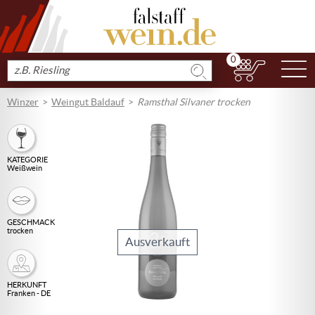
0
N
Produkt
suchen
Winzer
Weingut Baldauf
Ramsthal Silvaner trocken
KATEGORIE
Weißwein
GESCHMACK
trocken
Ausverkauft
HERKUNFT
Franken - DE