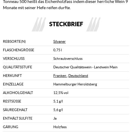
Tonneau 500 heißt das Eichenholzfass indem dieser herrliche Wein 9
Monate mit seiner Hefe reifen durfte.
STECKBRIEF
REBSORTE(N)
Silvaner
FLASCHENGRÖSSE
0,75 l
VERSCHLUSS
Schraubverschluss
QUALITÄTSSTUFE
Deutscher Qualitätswein - Landwein Main
HERKUNFT
Franken
,
Deutschland
EINZELLAGE
Hammelburger Heroldsberg
ALKOHOLGEHALT
12,5% vol
RESTSÜSSE
5,1 g/l
SÄUREGEHALT
5,6 g/l
ENTHÄLT SULFITE
Ja
GÄRUNG
Holzfass