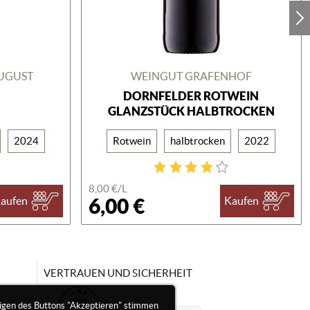
UGUST
WEINGUT GRAFENHOF
DORNFELDER ROTWEIN
GLANZSTÜCK HALBTROCKEN
2024
Rotwein
halbtrocken
2022
8,00 €/
L
6,00 €
aufen
Kaufen
VERTRAUEN UND SICHERHEIT
igen des Buttons "Akzeptieren" stimmen