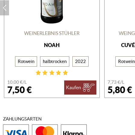
WEINERLEBNIS STÜHLER
WEING
NOAH
CUVÉ
Rotwein
halbtrocken
2022
Rotwein
10,00 €/
L
7,73 €/
L
7,50 €
5,80 €
Kaufen
ZAHLUNGSARTEN