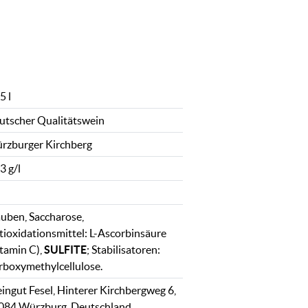
5 l
utscher Qualitätswein
rzburger Kirchberg
3 g/l
auben, Saccharose,
tioxidationsmittel: L-Ascorbinsäure
itamin C),
SULFITE
; Stabilisatoren:
rboxymethylcellulose.
ingut Fesel, Hinterer Kirchbergweg 6,
084 Würzburg, Deutschland