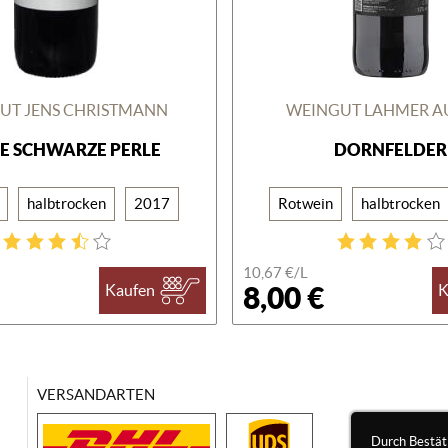
UT JENS CHRISTMANN
WEINGUT LAHMER A
E SCHWARZE PERLE
DORNFELDER
halbtrocken
2017
Rotwein
halbtrocken
10,67 €/
L
8,00 €
Kaufen
K
VERSANDARTEN
Durch Bestät