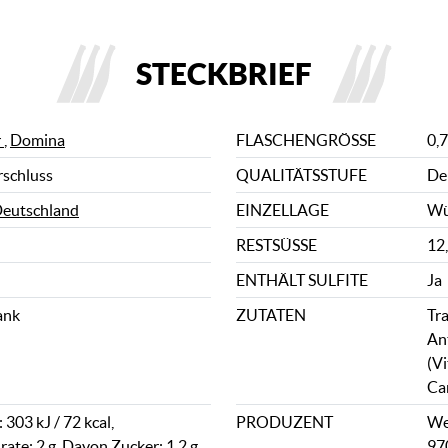
STECKBRIEF
r
,
Domina
FLASCHENGRÖSSE
0,7
rschluss
QUALITÄTSSTUFE
De
eutschland
EINZELLAGE
Wü
RESTSÜSSE
12,
ENTHÄLT SULFITE
Ja
ank
ZUTATEN
Tr
An
(V
Ca
303 kJ / 72 kcal,
PRODUZENT
We
ate: 2 g, Davon Zucker: 1,2 g
97