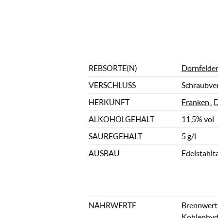
REBSORTE(N)
Dornfelde
VERSCHLUSS
Schraubve
HERKUNFT
Franken
,
D
ALKOHOLGEHALT
11,5% vol
SÄUREGEHALT
5 g/l
AUSBAU
Edelstahlt
NÄHRWERTE
Brennwert: 
Kohlenhydr