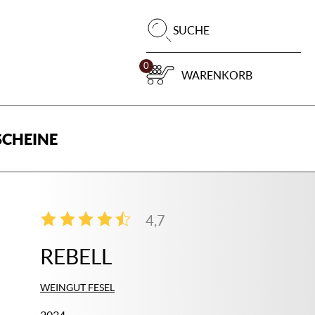
Pr
SUCHE
su
0
WARENKORB
CHEINE
4,7
3
REBELL
WEINGUT FESEL