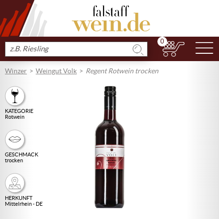
0
N
Produkt
suchen
Winzer
Weingut Volk
Regent Rotwein trocken
KATEGORIE
Rotwein
GESCHMACK
trocken
HERKUNFT
Mittelrhein - DE