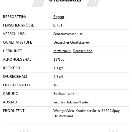
REBSORTE(N)
Regent
FLASCHENGRÖSSE
0,75 l
VERSCHLUSS
Schraubverschluss
QUALITÄTSSTUFE
Deutscher Qualitätswein
HERKUNFT
Mittelrhein
,
Deutschland
ALKOHOLGEHALT
13% vol
RESTSÜSSE
1,1 g/l
SÄUREGEHALT
4,9 g/l
ENTHÄLT SULFITE
Ja
GÄRUNG
Edelstahltank
AUSBAU
Großes Holzfass/Fuder
PRODUZENT
Weingut Volk, Koblenzer Str. 6, 56322 Spay,
Deutschland