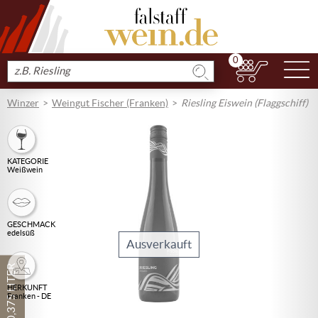
0
N
Produkt
suchen
Winzer
Weingut Fischer (Franken)
Riesling Eiswein (Flaggschiff)
KATEGORIE
Weißwein
GESCHMACK
edelsüß
Ausverkauft
0,375 LITER
HERKUNFT
Franken - DE