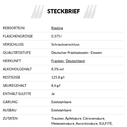
STECKBRIEF
REBSORTE(N)
Riesling
FLASCHENGRÖSSE
0,375 l
VERSCHLUSS
Schraubverschluss
QUALITÄTSSTUFE
Deutscher Prädikatswein - Eiswein
HERKUNFT
Franken
,
Deutschland
ALKOHOLGEHALT
8,5% vol
RESTSÜSSE
125,8 g/l
SÄUREGEHALT
8,6 g/l
ENTHÄLT SULFITE
Ja
GÄRUNG
Edelstahltank
AUSBAU
Edelstahltank
ZUTATEN
Trauben, Äpfelsäure, Citronensäure,
Metaweinsäure, Ascorbinsäure, SULFITE,