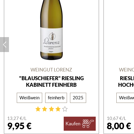
WEINGUT LORENZ
WEIN
"BLAUSCHIEFER" RIESLING
RIES
KABINETT FEINHERB
HOCH
Weißwein
feinherb
2025
Weißw
13,27 €/
L
10,67 €/
L
9,95 €
8,00 €
Kaufen