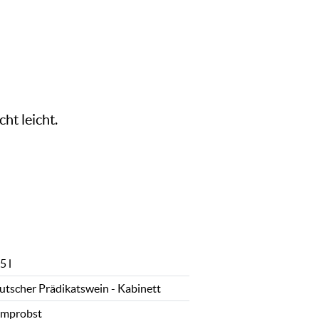
ht leicht.
5 l
utscher Prädikatswein - Kabinett
mprobst