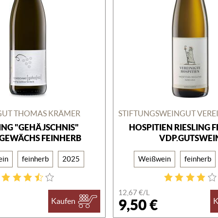
GUT THOMAS KRÄMER
LING "GEHÄJSCHNIS"
HOSPITIEN RIESLING 
GEWÄCHS FEINHERB
VDP.GUTSWEI
ein
feinherb
2025
Weißwein
feinherb
12,67 €/
L
9,50 €
Kaufen
K