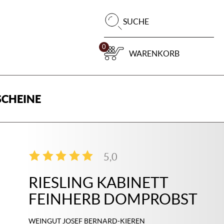
Pr
SUCHE
su
0
WARENKORB
CHEINE
5,0
2
RIESLING KABINETT
FEINHERB DOMPROBST
WEINGUT JOSEF BERNARD-KIEREN