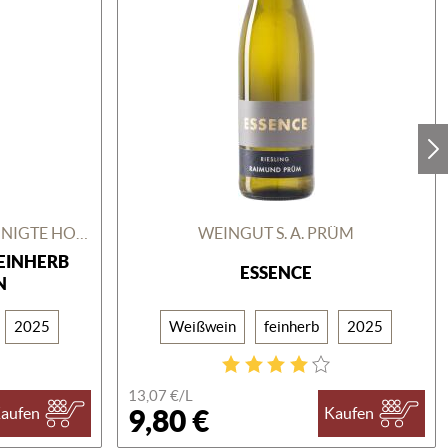
STIFTUNGSWEINGUT VEREINIGTE HOSPITIEN
WEINGUT S. A. PRÜM
FEINHERB
ESSENCE
N
2025
Weißwein
feinherb
2025
13,07 €/
L
9,80 €
aufen
Kaufen