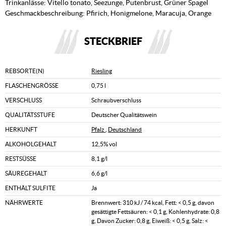
Trinkanlässe: Vitello tonato, Seezunge, Putenbrust, Grüner Spagel
Geschmackbeschreibung: Pfirich, Honigmelone, Maracuja, Orange
STECKBRIEF
REBSORTE(N)
Riesling
FLASCHENGRÖSSE
0,75 l
VERSCHLUSS
Schraubverschluss
QUALITÄTSSTUFE
Deutscher Qualitätswein
HERKUNFT
Pfalz
,
Deutschland
ALKOHOLGEHALT
12,5% vol
RESTSÜSSE
8,1 g/l
SÄUREGEHALT
6,6 g/l
ENTHÄLT SULFITE
Ja
NÄHRWERTE
Brennwert: 310 kJ / 74 kcal, Fett: < 0,5 g, davon
gesättigte Fettsäuren: < 0,1 g, Kohlenhydrate: 0,8
g, Davon Zucker: 0,8 g, Eiweiß: < 0,5 g, Salz: <