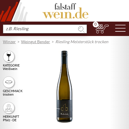
0
N
Produkt
suchen
Winzer
Weingut Bender
Riesling Meisterstück trocken
KATEGORIE
Weißwein
GESCHMACK
trocken
HERKUNFT
Pfalz - DE