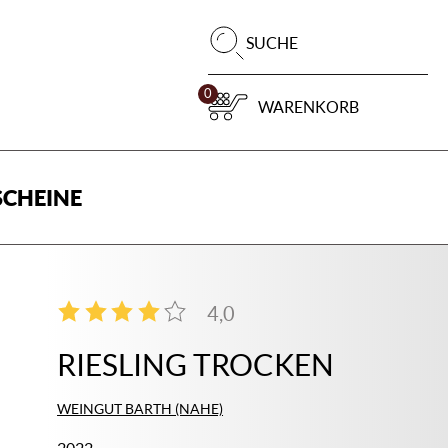
Pr
SUCHE
su
0
WARENKORB
CHEINE
4,0
4
RIESLING TROCKEN
WEINGUT BARTH (NAHE)