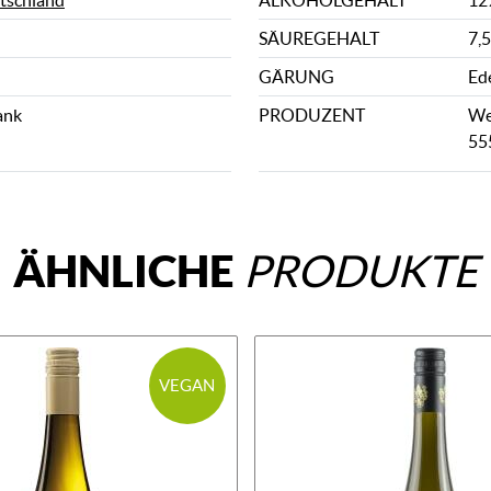
tschland
ALKOHOLGEHALT
12
SÄUREGEHALT
7,5
GÄRUNG
Ed
ank
PRODUZENT
We
55
ÄHNLICHE
PRODUKTE
VEGAN