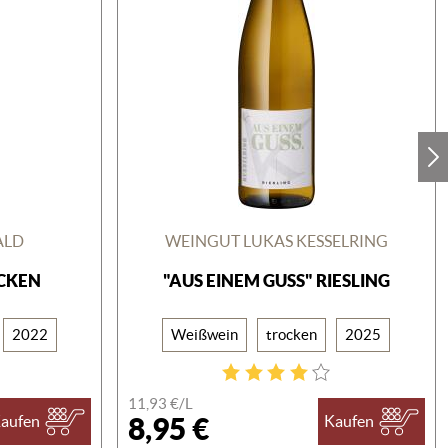
ALD
WEINGUT LUKAS KESSELRING
OCKEN
"AUS EINEM GUSS" RIESLING
2022
Weißwein
trocken
2025
11,93 €/
L
8,95 €
aufen
Kaufen