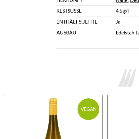
HERKUNFT
Nahe
,
Deu
RESTSÜSSE
4,5 g/l
ENTHÄLT SULFITE
Ja
AUSBAU
Edelstahlt
VEGAN