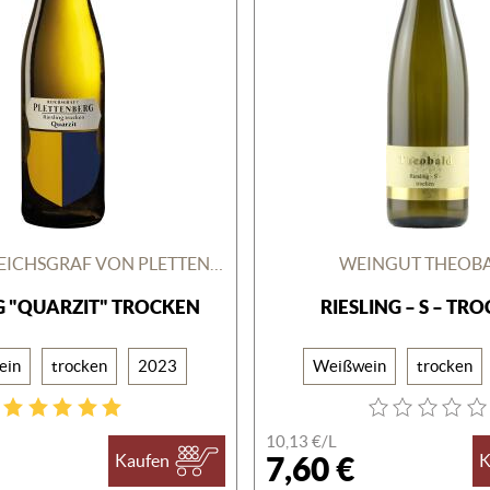
WEINGUT REICHSGRAF VON PLETTENBERG
WEINGUT THEOB
G "QUARZIT" TROCKEN
RIESLING – S – TR
ein
trocken
2023
Weißwein
trocken
10,13 €/
L
7,60 €
Kaufen
K