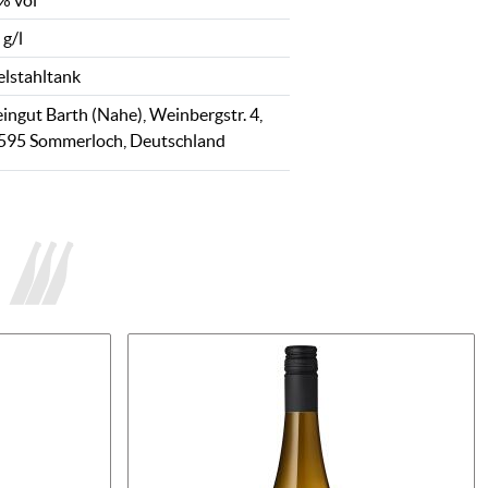
% vol
 g/l
elstahltank
ingut Barth (Nahe), Weinbergstr. 4,
595 Sommerloch, Deutschland