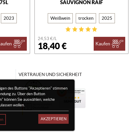
375L
SAUVIGNON RAIF
2023
Weißwein
trocken
2025
24,53 €/
L
18,40 €
aufen
Kaufen
VERTRAUEN UND SICHERHEIT
igen des Buttons "Akzeptieren" stimmen
endung zu. Über den Button
en" können Sie auswählen, welche
ulassen wollen.
AKZEPTIEREN
en