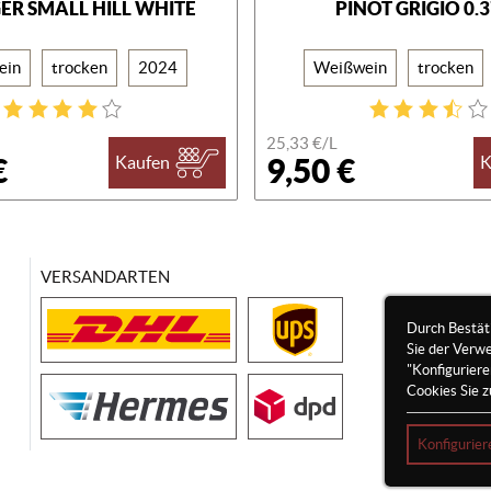
GER SMALL HILL WHITE
PINOT GRIGIO 0.
ein
trocken
2024
Weißwein
trocken
25,33 €/
L
€
9,50 €
Kaufen
K
VERSANDARTEN
Durch Bestät
Sie der Verw
"Konfigurier
Cookies Sie z
Konfigurier