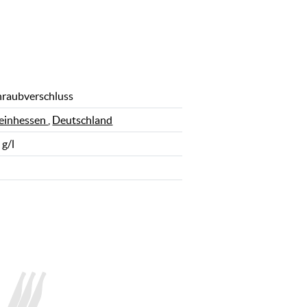
hraubverschluss
einhessen
,
Deutschland
 g/l