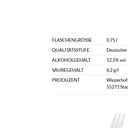
FLASCHENGRÖSSE
0,75 l
QUALITÄTSSTUFE
Deutscher
ALKOHOLGEHALT
12,5% vol
SÄUREGEHALT
6,2 g/l
PRODUZENT
Winzerhof 
55271 Sta