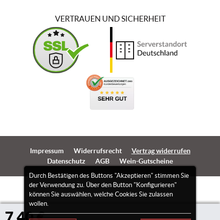
VERTRAUEN UND SICHERHEIT
Impressum
Widerrufsrecht
Vertrag widerrufen
Datenschutz
AGB
Wein-Gutscheine
Durch Bestätigen des Buttons "Akzeptieren" stimmen Sie
der Verwendung zu. Über den Button "Konfigurieren"
können Sie auswählen, welche Cookies Sie zulassen
wollen.
7,40 €