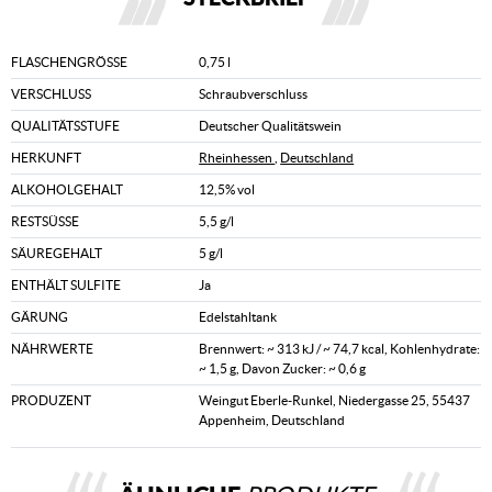
FLASCHENGRÖSSE
0,75 l
VERSCHLUSS
Schraubverschluss
QUALITÄTSSTUFE
Deutscher Qualitätswein
HERKUNFT
Rheinhessen
,
Deutschland
ALKOHOLGEHALT
12,5% vol
RESTSÜSSE
5,5 g/l
SÄUREGEHALT
5 g/l
ENTHÄLT SULFITE
Ja
GÄRUNG
Edelstahltank
NÄHRWERTE
Brennwert: ~ 313 kJ / ~ 74,7 kcal, Kohlenhydrate:
~ 1,5 g, Davon Zucker: ~ 0,6 g
PRODUZENT
Weingut Eberle-Runkel, Niedergasse 25, 55437
Appenheim, Deutschland