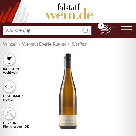
0
N
Produkt
suchen
Winzer
Weingut Eberle-Runkel
Riesling
KATEGORIE
Weißwein
GESCHMACK
trocken
HERKUNFT
Rheinhessen - DE